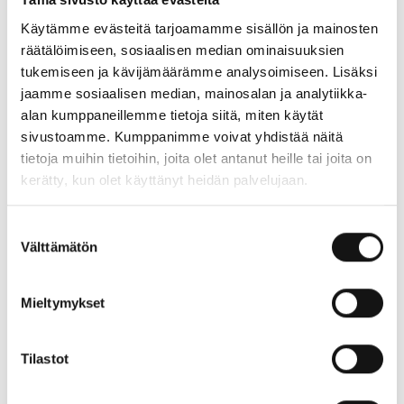
viihtymään!
Käytämme evästeitä tarjoamamme sisällön ja mainosten
räätälöimiseen, sosiaalisen median ominaisuuksien
Hoito- ja leikkihuone
tukemiseen ja kävijämäärämme analysoimiseen. Lisäksi
jaamme sosiaalisen median, mainosalan ja analytiikka-
Lastenhoito- ja leikkihuone sijaitsee 2. kerroksessa.
alan kumppaneillemme tietoja siitä, miten käytät
Viihtyisässä tilassa on paljon puuhailtavaa, mikro ruokien
sivustoamme. Kumppanimme voivat yhdistää näitä
lämmitykseen, hoitopöytä sekä lasten mittojen mukaan
tietoja muihin tietoihin, joita olet antanut heille tai joita on
tehty WC. Tila on auki ma-pe klo 9.30–19.30 ja la-su klo
kerätty, kun olet käyttänyt heidän palvelujaan.
9.30–17.30.
Suostumuksen
Muut leikkitilat
Välttämätön
valinta
Ruoan odottelu sujuu leippoisasti
Ravintolamaailma
Mieltymykset
Kaaren Kulman leikkihuoneessa
. Leikkivälineitä on lisäksi
2. kerroksen aukiolla sekä
Lindexin
vieressä.
Tilastot
Ostoskärryt lapsille