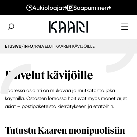
Aukioloajat
Saapuminen
PALVELUT KAAREN KÄVIJÖILLE
ETUSIVU
INFO
/
/
Palvelut kävijöille
Kaaressa asiointi on mukavaa ja mutkatonta joka
käynnillä. Ostosten lomassa hoituvat myös monet arjet
asiat – postipaketeista kierrätykseen ja etätöihin.
Tutustu Kaaren monipuolisiin