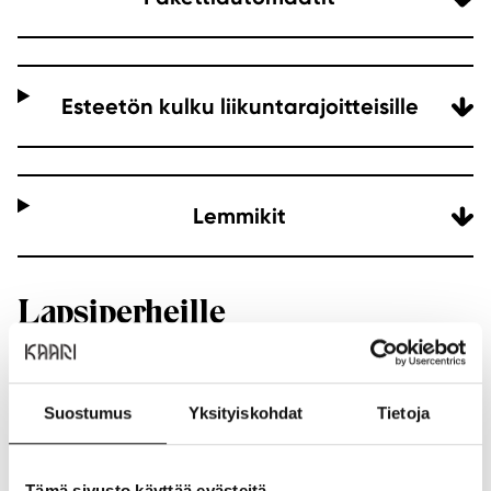
Esteetön kulku liikuntarajoitteisille
Lemmikit
Lapsiperheille
Lapset viihtyvät Kaaressa
Suostumus
Yksityiskohdat
Tietoja
Lapsiasiakkaat tuovat iloa Kaareen –
siksi he
ansaitsevat samaa
. Tervetuloa leikkimään, syömään ja
Tämä sivusto käyttää evästeitä