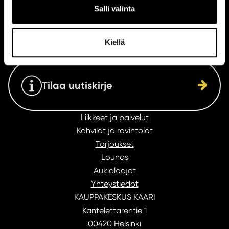
Salli valinta
Katso aukioloajat
Kiellä
Tilaa uutiskirje
Liikkeet ja palvelut
Kahvilat ja ravintolat
Tarjoukset
Lounas
Aukioloajat
Yhteystiedot
KAUPPAKESKUS KAARI
Kantelettarentie 1
00420 Helsinki