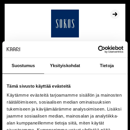
Sokos Kaari
Avoinna tänään:
09:00 - 20:00
Sijainti:
1. kerros
Suostumus
Yksityiskohdat
Tietoja
NÄYTÄ POHJAKARTASSA
Tämä sivusto käyttää evästeitä
Käytämme evästeitä tarjoamamme sisällön ja mainosten
räätälöimiseen, sosiaalisen median ominaisuuksien
T
tukemiseen ja kävijämäärämme analysoimiseen. Lisäksi
jaamme sosiaalisen median, mainosalan ja analytiikka-
alan kumppaneillemme tietoja siitä, miten käytät
sivustoamme. Kumppanimme voivat yhdistää näitä