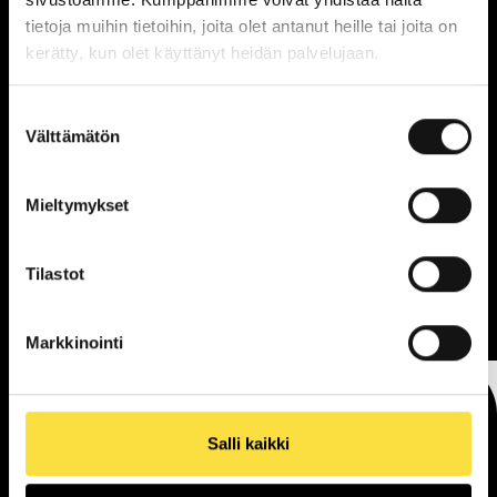
tietoja muihin tietoihin, joita olet antanut heille tai joita on
kerätty, kun olet käyttänyt heidän palvelujaan.
Suostumuksen
Tokmanni
Välttämätön
valinta
Avoinna tänään:
08:00 - 21:00
Sijainti:
2. kerros
Mieltymykset
NÄYTÄ POHJAKARTASSA
Tilastot
Markkinointi
Salli kaikki
Saapuminen