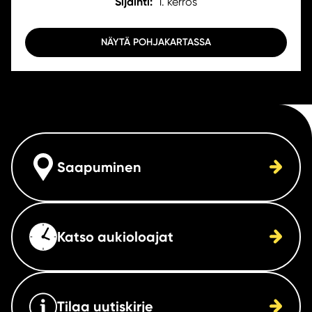
Sijainti:
1. kerros
NÄYTÄ POHJAKARTASSA
Saapuminen
Katso aukioloajat
Tilaa uutiskirje