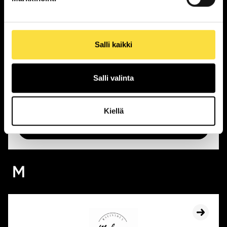
Salli kaikki
Kotipizza
Salli valinta
Avoinna tänään:
10:30 - 21:00
Sijainti:
1. kerros
Kiellä
NÄYTÄ POHJAKARTASSA
M