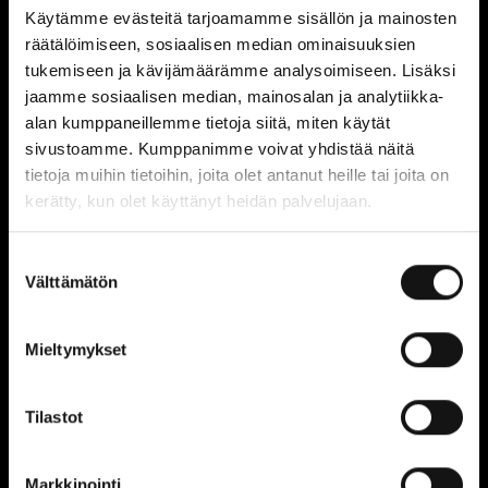
Käytämme evästeitä tarjoamamme sisällön ja mainosten
räätälöimiseen, sosiaalisen median ominaisuuksien
NÄYTÄ POHJAKARTASSA
tukemiseen ja kävijämäärämme analysoimiseen. Lisäksi
jaamme sosiaalisen median, mainosalan ja analytiikka-
alan kumppaneillemme tietoja siitä, miten käytät
sivustoamme. Kumppanimme voivat yhdistää näitä
tietoja muihin tietoihin, joita olet antanut heille tai joita on
kerätty, kun olet käyttänyt heidän palvelujaan.
Suostumuksen
Konnichiwa
Välttämätön
valinta
Avoinna tänään:
10:30 - 21:00
Sijainti:
1. kerros
Mieltymykset
NÄYTÄ POHJAKARTASSA
Tilastot
Markkinointi