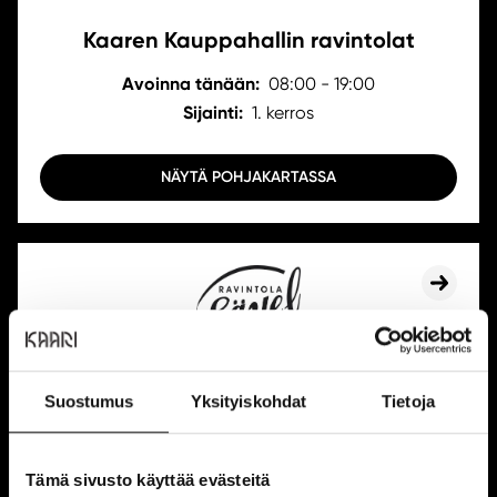
Kaaren Kauppahallin ravintolat
Avoinna tänään:
08:00 - 19:00
Sijainti:
1. kerros
NÄYTÄ POHJAKARTASSA
Suostumus
Yksityiskohdat
Tietoja
Kantsun Sävel
Avoinna tänään:
10:30 - 20:00
Sijainti:
1. kerros
Tämä sivusto käyttää evästeitä