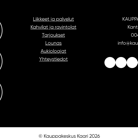
Liikkeet ja palvelut
KAUPP
Kahvilat ja ravintolat
Kant
Tarjoukset
004
Lounas
info@kau
Aukioloajat
Yhteystiedot
© Kauppakeskus Kaari 2026