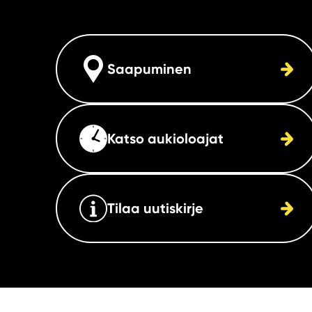
Saapuminen
Katso aukioloajat
Tilaa uutiskirje