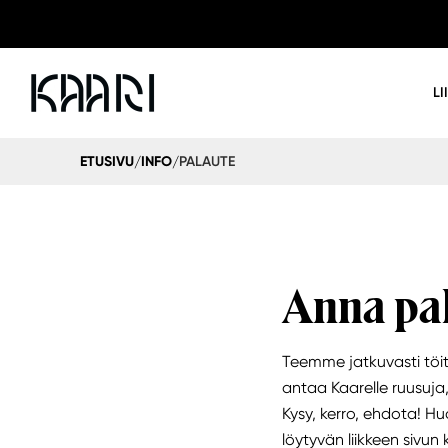
LI
PALAUTE
ETUSIVU
INFO
/
/
Anna pal
Teemme jatkuvasti töit
antaa Kaarelle ruusuja, 
Kysy, kerro, ehdota! Huo
löytyvän liikkeen sivun 