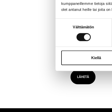
kumppaneillemme tietoja siitä
olet antanut heille tai joita o
Suostumuksen
Välttämätön
valinta
Kiellä
0 / 600 merkkien eni