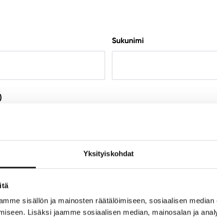
Sukunimi
)
e
Vahvista sähköpostiosoite
Yksityiskohdat
itä
mme sisällön ja mainosten räätälöimiseen, sosiaalisen median
iseen. Lisäksi jaamme sosiaalisen median, mainosalan ja analy