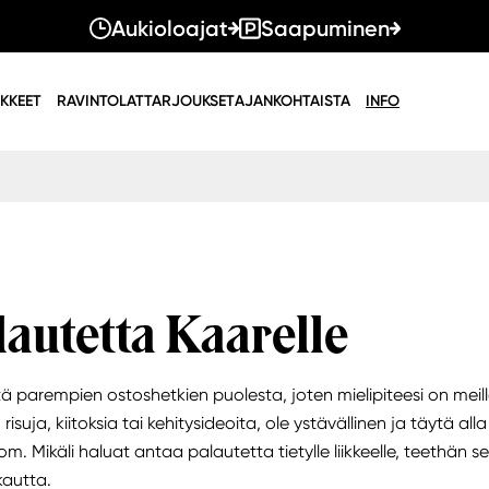
Aukioloajat
Saapuminen
IKKEET
RAVINTOLAT
TARJOUKSET
AJANKOHTAISTA
INFO
autetta Kaarelle
ä parempien ostoshetkien puolesta, joten mielipiteesi on meill
risuja, kiitoksia tai kehitysideoita, ole ystävällinen ja täytä a
m. Mikäli haluat antaa palautetta tietylle liikkeelle, teethän sen
kautta.