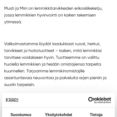
Musti ja Mirri on lemmikkitarvikkeiden erikoisliikeketju,
jossa lemmikkien hyvinvointi on kaiken tekemisen
ytimessä.
Valikoimastamme löydät laadukkaat ruoat, herkut,
tarvikkeet ja hoitotuotteet – kaiken, mitä lemmikkisi
tarvitsee voidakseen hyvin. Tuotteemme on valittu
huolella lemmikkien ja heidän omistajiensa tarpeita
kuunnellen. Tarjoamme lemmikinomistajille
asiantuntevaa neuvontaa ja palveluita arjen pieniin ja
suuriin tarpeisiin.
Ja mikä parasta lemmikkisi on aina tervetullut mukaan
ostoksille. Meille on tärkeää, että asiointi on helppoa,
Suostumus
Yksityiskohdat
Tietoja