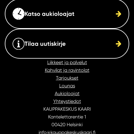
Katso aukioloajat
Tilaa uutiskirje
Liikkeet ja palvelut
Kahvilat ja ravintolat
Tarjoukset
Lounas
Aukioloajat
Yhteystiedot
KAUPPAKESKUS KAARI
Kantelettarentie 1
00420 Helsinki
info@kauppakeskuskaari.fi