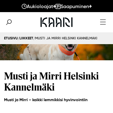
Aukioloajat
Saapuminen
MUSTI JA MIRRI HELSINKI KANNELMÄKI
ETUSIVU
LIIKKEET
/
/
Musti ja Mirri Helsinki
Kannelmäki
Musti ja Mirri – kaikki lemmikkisi hyvinvointiin