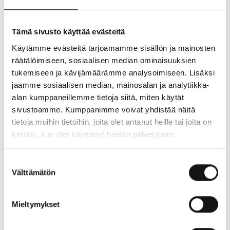
mukavaa ja turvallista koko perheelle, myös karvaisille
jäsenille.
Tämä sivusto käyttää evästeitä
Käytämme evästeitä tarjoamamme sisällön ja mainosten
räätälöimiseen, sosiaalisen median ominaisuuksien
Sijainti ja yhteystiedot
tukemiseen ja kävijämäärämme analysoimiseen. Lisäksi
Sijainti:
1. kerros
jaamme sosiaalisen median, mainosalan ja analytiikka-
Puhelin:
0800305305
alan kumppaneillemme tietoja siitä, miten käytät
Sähköposti:
kaari.helsinki@mustijamirri.fi
sivustoamme. Kumppanimme voivat yhdistää näitä
Verkkosivusto:
http://www.mustijamirri.fi/
tietoja muihin tietoihin, joita olet antanut heille tai joita on
kerätty, kun olet käyttänyt heidän palvelujaan.
NÄYTÄ POHJAKARTASSA
Suostumuksen
Välttämätön
valinta
ANNA PALAUTETTA
Mieltymykset
Aukioloajat