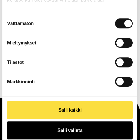
Suostumuksen
Välttämätön
valinta
Mieltymykset
0 of 600 max characters
Tilastot
Markkinointi
Salli kaikki
Arrival
Salli valinta