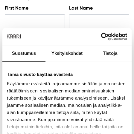
First Name
Last Name
Email
(Required)
Enter Email Address
Confirm Email Address
Suostumus
Yksityiskohdat
Tietoja
Tämä sivusto käyttää evästeitä
Käytämme evästeitä tarjoamamme sisällön ja mainosten
Feedback
(Required)
räätälöimiseen, sosiaalisen median ominaisuuksien
tukemiseen ja kävijämäärämme analysoimiseen. Lisäksi
jaamme sosiaalisen median, mainosalan ja analytiikka-
alan kumppaneillemme tietoja siitä, miten käytät
sivustoamme. Kumppanimme voivat yhdistää näitä
tietoja muihin tietoihin, joita olet antanut heille tai joita on
kerätty, kun olet käyttänyt heidän palvelujaan.