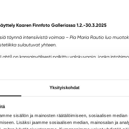
äyttely Kaaren Finnfoto Galleriassa 1.2.-30.3.2025
siä täynnä intensiivistä voimaa – Pia Maria Rautio luo muotoku
stetiikka sulautuvat yhteen.
, Lahti) on kansainvälisesti palkittu valokuvaaja, jonka intoh
eijastelee teollisen pinnan ja orgaanisen muodon yhteensul
ovat tilan, joka auttaa tuomaan esille välähdyksiä muotokuvien
Rautio hyödyntää taidokkaasti pintoja, kuultoa, moninaisia str
Yksityiskohdat
illeen ominaisen syvän yhteyden kuvan kohteen ja kameran väl
väliset valokuva-alan palkinnot, mm. FEP Awards People and P
itä
3 ja 2024.
mme sisällön ja mainosten räätälöimiseen, sosiaalisen median
iseen. Lisäksi jaamme sosiaalisen median, mainosalan ja analy
ing the Light esittelee Raution kuvia kuluneen viiden vuoden 