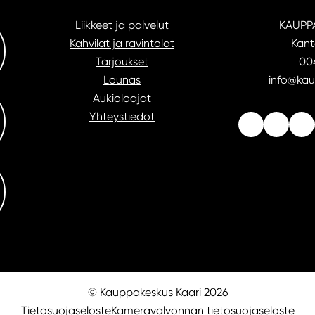
Liikkeet ja palvelut
KAUPP
Kahvilat ja ravintolat
Kant
Tarjoukset
004
Lounas
info@kau
Aukioloajat
Yhteystiedot
© Kauppakeskus Kaari 2026
Tietosuojaseloste
Kameravalvonnan tietosuojaseloste