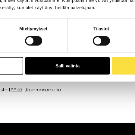
, miten käytät sivustoamme. Kumppanimme voivat yhdistää näitä t
aan aikaan teoksia, jotka ovat samanaikaisesti minimalistisia m
n kerätty, kun olet käyttänyt heidän palvelujaan.
 mahtuu niin pelkistettyjä henkilökuvia kuin heijastuksia fanta
näkyy tribuutinomainen arvostus menneiden aikojen klassisille 
kansa on myös muuttuvalle maailmalle ilman perinteitä – jonki
Mieltymykset
Tilastot
 luo katsojalle mahdollisuuden nähdä vangittu valo monessa
Salli valinta
tsee 2. kerroksessa, Pelaamon vieressä, juuri ennen kattoparki
suton.
Aukiolojat: ark.
7-21, l
a klo 7-20, s
u klo 7-19.
jasta
täältä
. @piamariarautio