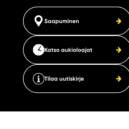
Saapuminen
Katso aukioloajat
Tilaa uutiskirje