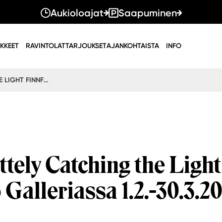
Aukioloajat
Saapuminen
IKKEET
RAVINTOLAT
TARJOUKSET
AJANKOHTAISTA
INFO
UUSI NÄYTTELY CATCHING THE LIGHT FINNFOTO GALLERIASSA 1.2.-30.3.2025
ttely Catching the Light
 Galleriassa 1.2.-30.3.2