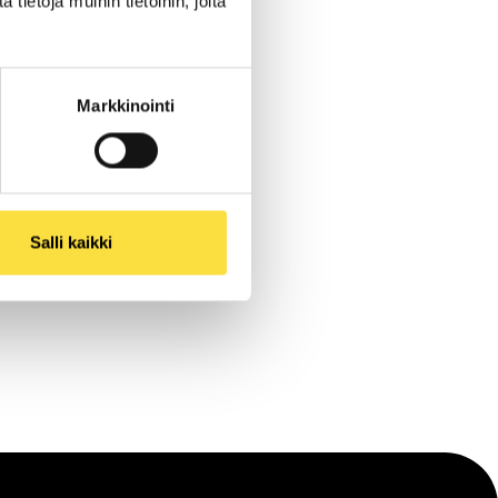
ietoja muihin tietoihin, joita
aksimaalisella
siamaailmoistakin.
maalauksille ja
n täysin uuden
Markkinointi
 ja samaan aikaan
Salli kaikki
lle johtavia