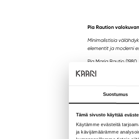
Pia Raution valokuvan
Minimalistisia välähdyk
elementit ja moderni e
Pia Maria Rautio (1980
Raution kuvamaailma h
valitut värimaailmat lu
syvyydestä. Teknisesti 
kontrasteja.
Suostumus
Rautio vangitsee teoks
ovat lukuisat kansain
Tämä sivusto käyttää eväste
vuosina 2021, 2022, 202
Käytämme evästeitä tarjoama
ja kävijämäärämme analysoim
Valokuvanäyttely Catch