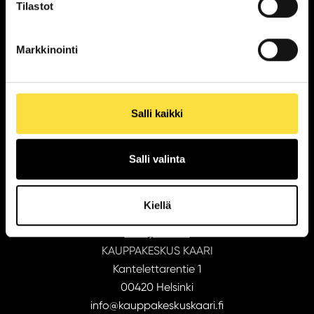
Tilastot
Katso aukioloajat
Markkinointi
Tilaa uutiskirje
Salli kaikki
Liikkeet ja palvelut
Kahvilat ja ravintolat
Salli valinta
Tarjoukset
Lounas
Kiellä
Aukioloajat
Yhteystiedot
KAUPPAKESKUS KAARI
Kantelettarentie 1
00420 Helsinki
info@kauppakeskuskaari.fi