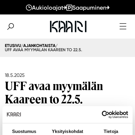
Aukioloajat
Saapuminen
ETUSIVU
AJANKOHTAISTA
/
/
UFF AVAA MYYMÄLÄN KAAREEN TO 22.5.
18.5.2025
UFF avaa myymälän
Kaareen to 22.5.
Kaaren valikoima täydentyy second hand -muodilla, kun
Suostumus
Yksityiskohdat
Tietoja