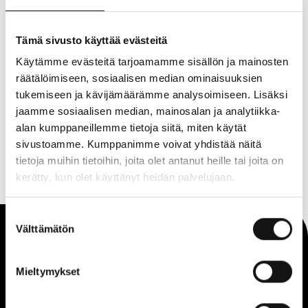
UFF-myymälä avautuu 2. kerrokseen torstaina 22.5. klo
16!
Tämä sivusto käyttää evästeitä
Kaaren UFF-myymälän vaihtuvasta valikoimasta voit
Käytämme evästeitä tarjoamamme sisällön ja mainosten
shoppailla modernia second hand -vaatetta koko
räätälöimiseen, sosiaalisen median ominaisuuksien
perheelle.
UFF:n myymälä tarjoaa kuluttajalle kestävän ja
tukemiseen ja kävijämäärämme analysoimiseen. Lisäksi
ekologisen vaihtoehdon sekä tuotteita yksilölliseen tyyliin.
jaamme sosiaalisen median, mainosalan ja analytiikka-
alan kumppaneillemme tietoja siitä, miten käytät
Avajaistarjouksena koko valikoima to-su 22.-25.5. -20%.
sivustoamme. Kumppanimme voivat yhdistää näitä
tietoja muihin tietoihin, joita olet antanut heille tai joita on
kerätty, kun olet käyttänyt heidän palvelujaan.
Suostumuksen
Välttämätön
valinta
Saapuminen
Mieltymykset