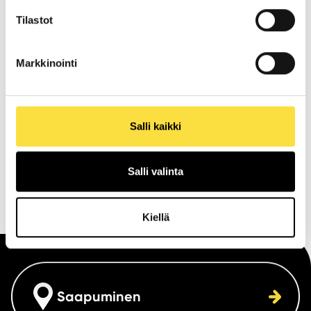
Lisää kuvia saaristoseikkailuista löytyy kotisivuiltani mistä
Tilastot
voi ostaa kuvia sekä kuvakirjani ”Galleri Arkipelag”
https://www.patrickblomphoto.com/
Markkinointi
Finnfoto Galleria sijaitsee Kauppakeskus Kaaren 2.
Salli kaikki
kerroksessa, pelaamon vieressä.
Näyttely on kaikille avoin ja maksuton. Aukiolojat: ark.
Salli valinta
7-21, la klo 7-20, su klo 7-19.
Kiellä
Saapuminen