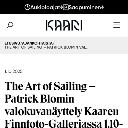
Aukioloajat
Saapuminen
ETUSIVU
AJANKOHTAISTA
/
/
THE ART OF SAILING – PATRICK BLOMIN VALOKUVANÄYTTELY KAAREN FINNFOTO-GALLERIASSA 1.10-29.11.2025
1.10.2025
The Art of Sailing –
Patrick Blomin
valokuvanäyttely Kaaren
Finnfoto-Galleriassa 1.10-