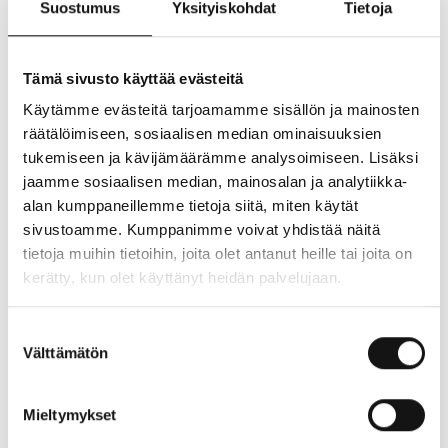
muodot ja ympärillä oleva luonto.
Suostumus
Yksityiskohdat
Tietoja
Suosikki veneet kuvattavaksi ovat klassiset puuveneet
missä yhdistyvät kauniit linjat ja upea historia, siihen kun
Tämä sivusto käyttää evästeitä
lisää upea valo ja navakka tuuli niin puitteet onnistuneille
Käytämme evästeitä tarjoamamme sisällön ja mainosten
purjehduskuville ovat loistavat.
räätälöimiseen, sosiaalisen median ominaisuuksien
tukemiseen ja kävijämäärämme analysoimiseen. Lisäksi
”Miltä tuntuu purjehtia? Patrick on vuosia etsinyt
jaamme sosiaalisen median, mainosalan ja analytiikka-
vastausta työstämällä ja yhdistämällä saariston, meren,
alan kumppaneillemme tietoja siitä, miten käytät
tuulen, veneen ja miehistön. Lopputulos on hyvin
sivustoamme. Kumppanimme voivat yhdistää näitä
henkilökohtaisia kuvia jotka juurtavat syvälle Patrickin
tietoja muihin tietoihin, joita olet antanut heille tai joita on
omiin kokemuksiin purjehtijana.”
kerätty, kun olet käyttänyt heidän palvelujaan.
Näyttelyn kuvat ovat Helsingin edustalta eri
Suostumuksen
purjehdustapahtumista vuosilta 2018-2024. Helsingin
Välttämätön
valinta
edusta on todella hieno alue purjehtija sekä kuvata, siellä
yhdistyy ainutlaatuisesti kaupunkimiljöö ja ulkosaariston
Mieltymykset
luodot.