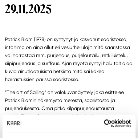
29.11.2025
Patrick Blom (1978) on syntynyt ja kasvanut saaristossa,
intohimo on aina ollut eri vesiurheilulajit mitä saaristossa
voi harrastaa mm. purjehdus, purjelautailu, retkiluistelu,
siipipurjehdus ja surffaus. Ajan myötä syntyi halu taltioida
kuvia ainutlaatuisista hetkistä mitä sai kokea
harrastuksien parissa saaristossa.
”The art of Sailing” on valokuvanäyttely joka esittelee
Patrick Blomin näkemystä merestä, saaristosta ja
purjehduksesta. Oma pitkä kilpapurjehdustausta
mahdollistaa tilanteiden ennakointi ja tieto mistä
kulmasta veneitä voi ja kannattaa kuvata. Haluan tuoda
esille kuvissani purjehtijoiden ilmeet ja tunteet, veneiden