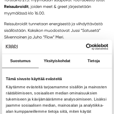
Reissubroidit
, joiden meet & greet järjestetään
myymälässä klo 16.00.
Reissubroidit tunnetaan energisestä ja viihdyttävästä
sisällöstään. Kaksikon muodostavat Jussi “Satusetä”
Silvennoinen ja Juho “Flow” Meri.
Jussi “Satusetä” Silvennoinen on lasten ja nuorten
rakastama tubettaja, jolla on yksi Suomen suurimmista
YouTube-kanavista. Hänen sisältönsä yhdistää
Suostumus
Yksityiskohdat
Tietoja
haasteita, suuria dokumentaarisia videoita, hauskoja
reaktiovideoita ja pelisisältöä.
Tämä sivusto käyttää evästeitä
Juho “Flow” Meri puolestaan tunnetaan yhtenä
Käytämme evästeitä tarjoamamme sisällön ja mainosten
suomituben hauskimmista hahmoista. Hänen
räätälöimiseen, sosiaalisen median ominaisuuksien
sketsisisältönsä on samaistuttavaa ja tavoittaa miljoonia
tukemiseen ja kävijämäärämme analysoimiseen. Lisäksi
katselukertoja kuukausittain.
jaamme sosiaalisen median, mainosalan ja analytiikka-
alan kumppaneillemme tietoja siitä, miten käytät