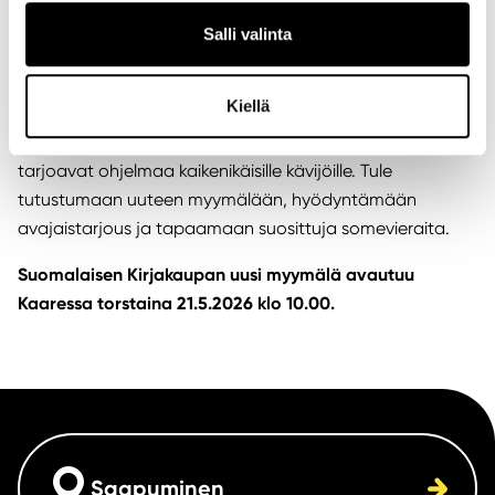
kävijöitä
Sulopöllö klo 11–15
.
Salli valinta
Tervetuloa juhlimaan avajaisia
Kiellä
Suomalaisen Kirjakaupan uuden myymälän avajaiset
tarjoavat ohjelmaa kaikenikäisille kävijöille. Tule
tutustumaan uuteen myymälään, hyödyntämään
avajaistarjous ja tapaamaan suosittuja somevieraita.
Suomalaisen Kirjakaupan uusi myymälä avautuu
Kaaressa torstaina 21.5.2026 klo 10.00.
Saapuminen