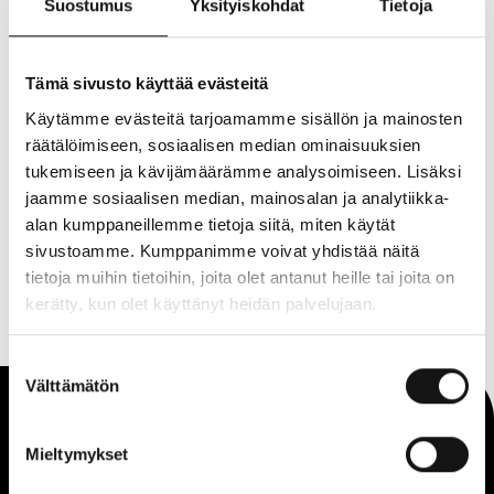
valikoimista löydät
mm. vapaa-ajan ja retkeilyn
Suostumus
Yksityiskohdat
Tietoja
tarvikkeita.
Lapsiperheiden arkea helpottamaan voit
vuokrata sänkyjä, rattaita ja paljon muuta. Liizin
Tämä sivusto käyttää evästeitä
suuresta valikoista löytyy myös tekstiiili- ja höyrypesureita
Käytämme evästeitä tarjoamamme sisällön ja mainosten
sekä työkaluja.
räätälöimiseen, sosiaalisen median ominaisuuksien
Vuokraa kätevästi verkossa ja nouda varaus
tukemiseen ja kävijämäärämme analysoimiseen. Lisäksi
noutopisteeltä. Kaaren noutopiste sijaitsee 1. kerroksessa
jaamme sosiaalisen median, mainosalan ja analytiikka-
Laulukujan sisäänkäynnnin vieressä, Picnicin lähettyvillä.
alan kumppaneillemme tietoja siitä, miten käytät
sivustoamme. Kumppanimme voivat yhdistää näitä
tietoja muihin tietoihin, joita olet antanut heille tai joita on
kerätty, kun olet käyttänyt heidän palvelujaan.
Suostumuksen
Välttämätön
valinta
Mieltymykset
Saapuminen