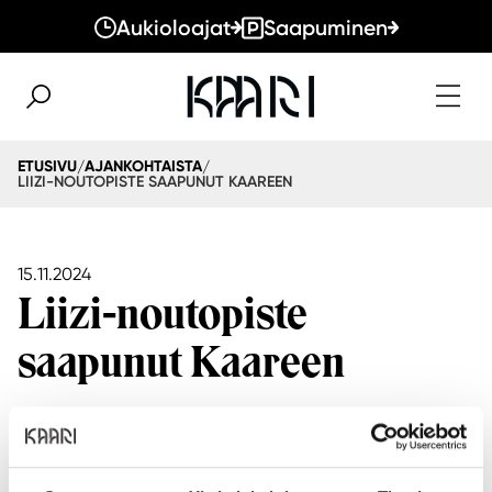
Aukioloajat
Saapuminen
ETUSIVU
AJANKOHTAISTA
/
/
LIIZI-NOUTOPISTE SAAPUNUT KAAREEN
15.11.2024
Liizi-noutopiste
saapunut Kaareen
Kaaresta löytyy nyt
Liizi.fi
vuokraamon noutopiste. Liizin