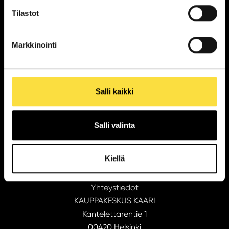
Tilastot
Katso aukioloajat
Markkinointi
Tilaa uutiskirje
Salli kaikki
Liikkeet ja palvelut
Salli valinta
Kahvilat ja ravintolat
Tarjoukset
Kiellä
Lounas
Aukioloajat
Yhteystiedot
KAUPPAKESKUS KAARI
Kantelettarentie 1
00420 Helsinki