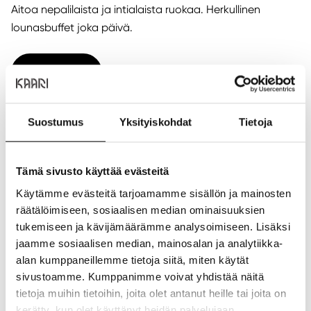
Aitoa nepalilaista ja intialaista ruokaa. Herkullinen
lounasbuffet joka päivä.
LOUNASLISTA
Sijainti ja yhteystiedot
Suostumus
Yksityiskohdat
Tietoja
Sijainti:
1. kerros
Puhelin:
+358443564548
Sähköposti:
villanepal.fi@gmail.com
Tämä sivusto käyttää evästeitä
Verkkosivusto:
https://Www.villanepal.fi
Käytämme evästeitä tarjoamamme sisällön ja mainosten
NÄYTÄ POHJAKARTASSA
räätälöimiseen, sosiaalisen median ominaisuuksien
tukemiseen ja kävijämäärämme analysoimiseen. Lisäksi
ANNA PALAUTETTA
jaamme sosiaalisen median, mainosalan ja analytiikka-
alan kumppaneillemme tietoja siitä, miten käytät
sivustoamme. Kumppanimme voivat yhdistää näitä
tietoja muihin tietoihin, joita olet antanut heille tai joita on
kerätty, kun olet käyttänyt heidän palvelujaan.