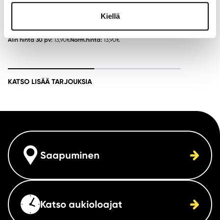
Villa Nepal
Kiellä
Lounas buffetti.
Alin hinta 30 pv:
13,90
€
Norm.hinta:
13,90
€
KATSO LISÄÄ TARJOUKSIA
Saapuminen
Katso aukioloajat