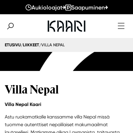
Aukioloajat
Saapuminen
VILLA NEPAL
ETUSIVU
LIIKKEET
/
/
Villa Nepal
Villa Nepal Kaari
Astu ruokamatkalle kanssamme villa Nepal missä
tuomme autenttiset nepalilaiset makumaailmat
lautasellesi. Matkamme alkaa Laxmanista, taitavasta