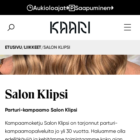
Aukioloajat
Saapuminen
SALON KLIPSI
ETUSIVU
LIIKKEET
/
/
Salon Klipsi
Parturi-kampaamo Salon Klipsi
Kampaamoketju Salon Klipsi on tarjonnut parturi-
kampaamopalveluita jo yli 30 vuotta. Haluamme olla
edelläkävijä ja kehitämme toimintaamme koko ajan