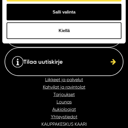
Saapuminen
Salli valinta
Kiellä
Katso aukioloajat
Tilaa uutiskirje
Liikkeet ja palvelut
Kahvilat ja ravintolat
Tarjoukset
Lounas
Aukioloajat
Yhteystiedot
KAUPPAKESKUS KAARI