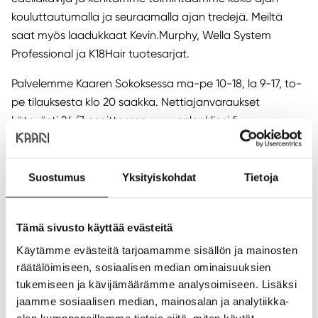
kouluttautumalla ja seuraamalla ajan tredejä. Meiltä
saat myös laadukkaat Kevin.Murphy, Wella System
Professional ja K18Hair tuotesarjat.
Palvelemme Kaaren Sokoksessa ma-pe 10-18, la 9-17, to-
pe tilauksesta klo 20 saakka. Nettiajanvaraukset
kätevästi 24/7 osoitteessa www.salonklipsi.fi
Varaa aikasi vaikka heti. Tervetuloa!
Suostumus
Yksityiskohdat
Tietoja
Sijainti ja yhteystiedot
Sijainti:
1. kerros
Puhelin:
+35840 755 2580
Tämä sivusto käyttää evästeitä
Verkkosivusto:
https://salonklipsi.fi
Käytämme evästeitä tarjoamamme sisällön ja mainosten
NÄYTÄ POHJAKARTASSA
räätälöimiseen, sosiaalisen median ominaisuuksien
tukemiseen ja kävijämäärämme analysoimiseen. Lisäksi
ANNA PALAUTETTA
jaamme sosiaalisen median, mainosalan ja analytiikka-