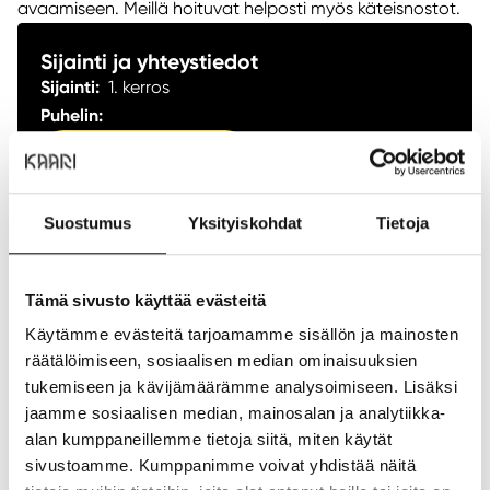
avaamiseen. Meillä hoituvat helposti myös käteisnostot.
Sijainti ja yhteystiedot
Sijainti:
1. kerros
Puhelin:
+358 10 76 68000
NÄYTÄ POHJAKARTASSA
ANNA PALAUTETTA
Suostumus
Yksityiskohdat
Tietoja
Tämä sivusto käyttää evästeitä
Aukioloajat
Käytämme evästeitä tarjoamamme sisällön ja mainosten
Ma:
09:00
-
20:00
räätälöimiseen, sosiaalisen median ominaisuuksien
tukemiseen ja kävijämäärämme analysoimiseen. Lisäksi
Ti:
09:00
-
20:00
jaamme sosiaalisen median, mainosalan ja analytiikka-
Ke:
09:00
-
20:00
alan kumppaneillemme tietoja siitä, miten käytät
To:
09:00
-
20:00
sivustoamme. Kumppanimme voivat yhdistää näitä
Pe:
09:00
-
20:00