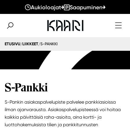
Aukioloajat
Saapuminen
S-PANKKI
ETUSIVU
LIIKKEET
/
/
S-Pankki
S-Pankin asiakaspalvelupiste palvelee pankkiasioissa
ilman ajanvarausta. Asiakaspalvelupisteessä voi hoitaa
kaikkia päivittäisiä raha-asioita, aina kortti- ja
luottohakemuksista tilien ja pankkitunnusten