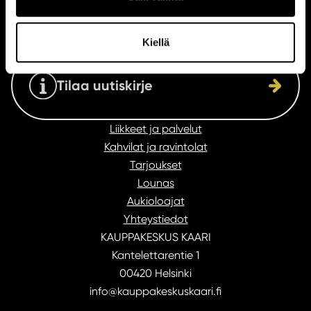
Katso aukioloajat
Kiellä
Tilaa uutiskirje
Liikkeet ja palvelut
Kahvilat ja ravintolat
Tarjoukset
Lounas
Aukioloajat
Yhteystiedot
KAUPPAKESKUS KAARI
Kantelettarentie 1
00420 Helsinki
info@kauppakeskuskaari.fi