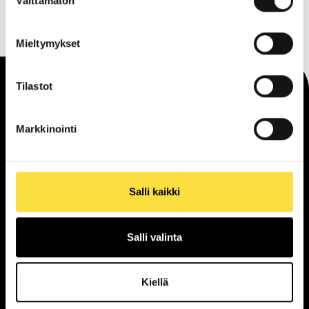
Välttämätön
valinta
Mieltymykset
Tilastot
Saapuminen
Markkinointi
Katso aukioloajat
Salli kaikki
Salli valinta
Tilaa uutiskirje
Kiellä
Liikkeet ja palvelut