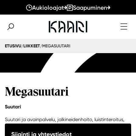
Aukioloajat
Saapuminen
MEGASUUTARI
ETUSIVU
LIIKKEET
/
/
Megasuutari
Suutari
Suutari ja avainpalvelu, jalkineidenhoito, luistinteroitus,
Sijainti ja yhteystiedot