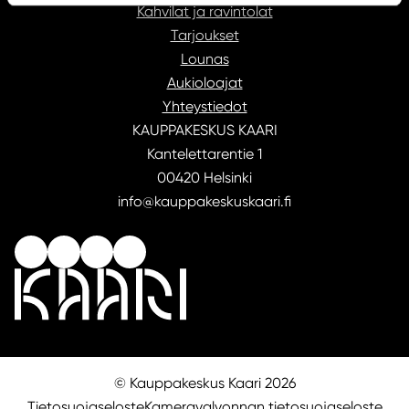
Kahvilat ja ravintolat
Tarjoukset
Lounas
Aukioloajat
Yhteystiedot
KAUPPAKESKUS KAARI
Kantelettarentie 1
00420 Helsinki
info@kauppakeskuskaari.fi
© Kauppakeskus Kaari 2026
Tietosuojaseloste
Kameravalvonnan tietosuojaseloste