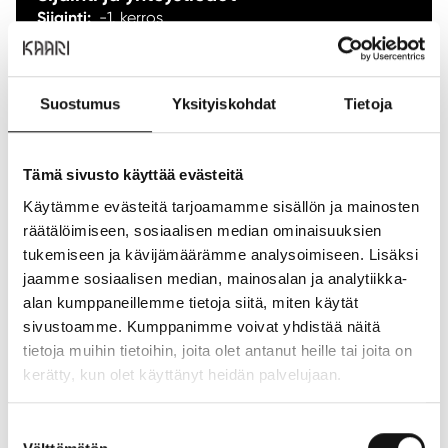
Sijainti:
-1. kerros
Puhelin:
09 7732376
NÄYTÄ POHJAKARTASSA
Suostumus
Yksityiskohdat
Tietoja
ANNA PALAUTETTA
Tämä sivusto käyttää evästeitä
Käytämme evästeitä tarjoamamme sisällön ja mainosten
Aukioloajat
räätälöimiseen, sosiaalisen median ominaisuuksien
tukemiseen ja kävijämäärämme analysoimiseen. Lisäksi
Ma:
09:00
-
20:00
jaamme sosiaalisen median, mainosalan ja analytiikka-
Ti:
09:00
-
20:00
alan kumppaneillemme tietoja siitä, miten käytät
Ke:
09:00
-
20:00
sivustoamme. Kumppanimme voivat yhdistää näitä
To:
09:00
-
20:00
tietoja muihin tietoihin, joita olet antanut heille tai joita on
Pe:
09:00
-
20:00
kerätty, kun olet käyttänyt heidän palvelujaan.
La:
10:00
-
18:00
Su:
Suljettu
Suostumuksen