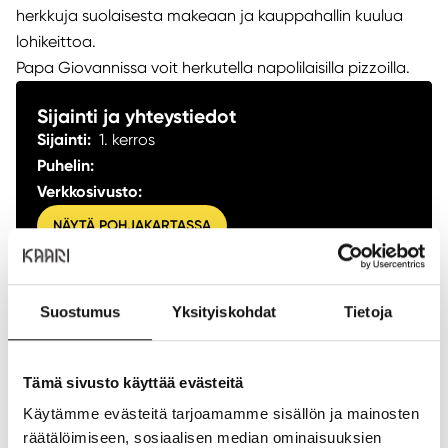
herkkuja suolaisesta makeaan ja kauppahallin kuulua
lohikeittoa.
Papa Giovannissa voit herkutella napolilaisilla pizzoilla.
Sijainti ja yhteystiedot
Sijainti:
1. kerros
Puhelin:
+358107663863
Verkkosivusto:
https://www.raflaamo.fi
NÄYTÄ POHJAKARTASSA
ANNA PALAUTETTA
Suostumus
Yksityiskohdat
Tietoja
Aukioloajat
Tämä sivusto käyttää evästeitä
Käytämme evästeitä tarjoamamme sisällön ja mainosten
Ma:
08:00
-
19:00
räätälöimiseen, sosiaalisen median ominaisuuksien
Ti:
08:00
-
19:00