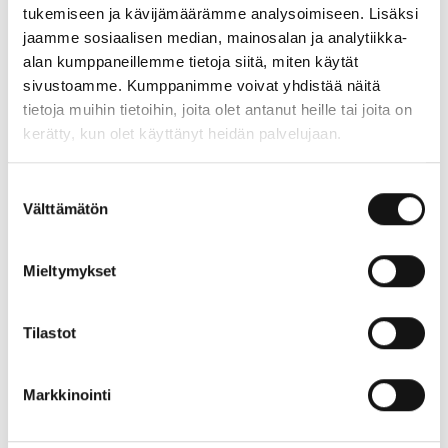
tukemiseen ja kävijämäärämme analysoimiseen. Lisäksi
Ke:
08:00
-
19:00
jaamme sosiaalisen median, mainosalan ja analytiikka-
To:
08:00
-
19:00
alan kumppaneillemme tietoja siitä, miten käytät
Pe:
08:00
-
19:00
sivustoamme. Kumppanimme voivat yhdistää näitä
La:
09:00
-
18:00
tietoja muihin tietoihin, joita olet antanut heille tai joita on
Su:
10:00
-
18:00
kerätty, kun olet käyttänyt heidän palvelujaan.
Suostumuksen
Poikkeusaukioloajat
Välttämätön
valinta
13.4.2026:
Suljettu
14.4.2026:
Suljettu
Mieltymykset
15.4.2026:
Suljettu
16.4.2026:
Suljettu
Tilastot
17.4.2026:
12:00
-
19:00
19.6.2026:
Suljettu
20.6.2026:
Suljettu
Markkinointi