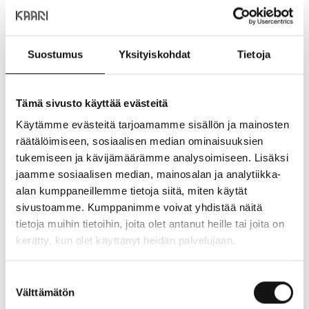
työtekijämme sekä tavarantoimittajiemme työntekijät
ympäri maailmaa. Teemme töitä varmistaaksemme, että
tuotteemme valmistetaan aina ihmisiä, eläimiä ja
Suostumus
Yksityiskohdat
Tietoja
luontoa kunnioittaen.
Katso ajankohtaiset tarjouksemme
täältä
.
Tämä sivusto käyttää evästeitä
Käytämme evästeitä tarjoamamme sisällön ja mainosten
Sijainti ja yhteystiedot
räätälöimiseen, sosiaalisen median ominaisuuksien
Sijainti:
2. kerros
tukemiseen ja kävijämäärämme analysoimiseen. Lisäksi
Puhelin:
+358444100290
jaamme sosiaalisen median, mainosalan ja analytiikka-
Verkkosivusto:
https://www.jysk.fi
alan kumppaneillemme tietoja siitä, miten käytät
sivustoamme. Kumppanimme voivat yhdistää näitä
tietoja muihin tietoihin, joita olet antanut heille tai joita on
NÄYTÄ POHJAKARTASSA
kerätty, kun olet käyttänyt heidän palvelujaan.
ANNA PALAUTETTA
Suostumuksen
Välttämätön
valinta