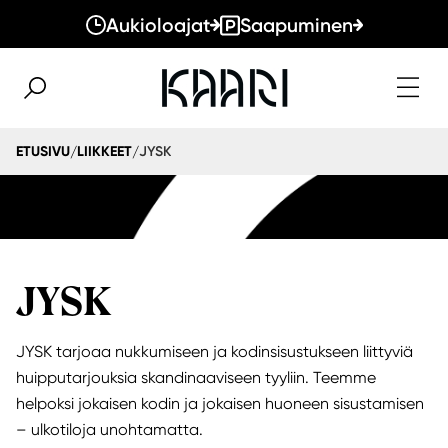
Aukioloajat
Saapuminen
JYSK
ETUSIVU
LIIKKEET
/
/
JYSK
JYSK tarjoaa nukkumiseen ja kodinsisustukseen liittyviä
huipputarjouksia skandinaaviseen tyyliin. Teemme
helpoksi jokaisen kodin ja jokaisen huoneen sisustamisen
– ulkotiloja unohtamatta.