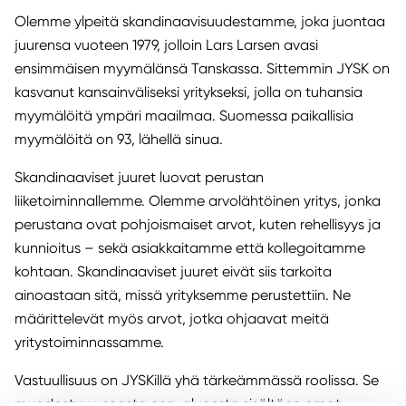
Olemme ylpeitä skandinaavisuudestamme, joka juontaa
juurensa vuoteen 1979, jolloin Lars Larsen avasi
ensimmäisen myymälänsä Tanskassa. Sittemmin JYSK on
kasvanut kansainväliseksi yritykseksi, jolla on tuhansia
myymälöitä ympäri maailmaa. Suomessa paikallisia
myymälöitä on 93, lähellä sinua.
Skandinaaviset juuret luovat perustan
liiketoiminnallemme. Olemme arvolähtöinen yritys, jonka
perustana ovat pohjoismaiset arvot, kuten rehellisyys ja
kunnioitus – sekä asiakkaitamme että kollegoitamme
kohtaan. Skandinaaviset juuret eivät siis tarkoita
ainoastaan sitä, missä yrityksemme perustettiin. Ne
määrittelevät myös arvot, jotka ohjaavat meitä
yritystoiminnassamme.
Vastuullisuus on JYSKillä yhä tärkeämmässä roolissa. Se
muodostuu useasta osa-alueesta sisältäen omat