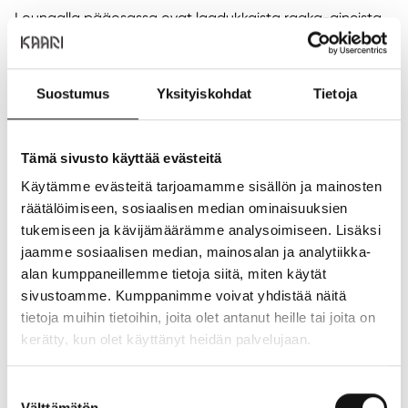
Lounaalla pääosassa ovat laadukkaista raaka-aineista
valmistetut burgerit, rapeat ranskalaiset ja raikkaat
lisukkeet.
Lounasaikana aterian yhteydessä, kahvi tai tee
Suostumus
Yksityiskohdat
Tietoja
veloituksetta.
Tämä sivusto käyttää evästeitä
LOUNASLISTA
Käytämme evästeitä tarjoamamme sisällön ja mainosten
räätälöimiseen, sosiaalisen median ominaisuuksien
Sijainti ja yhteystiedot
tukemiseen ja kävijämäärämme analysoimiseen. Lisäksi
Sijainti:
2. kerros
jaamme sosiaalisen median, mainosalan ja analytiikka-
Puhelin:
+358408400960
alan kumppaneillemme tietoja siitä, miten käytät
Sähköposti:
kaari@friendsandbrgrs.com
sivustoamme. Kumppanimme voivat yhdistää näitä
tietoja muihin tietoihin, joita olet antanut heille tai joita on
Verkkosivusto:
https://www.friendsandbrgrs.fi/
kerätty, kun olet käyttänyt heidän palvelujaan.
NÄYTÄ POHJAKARTASSA
ANNA PALAUTETTA
Suostumuksen
Välttämätön