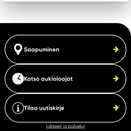
Saapuminen
Katso aukioloajat
Tilaa uutiskirje
Liikkeet ja palvelut