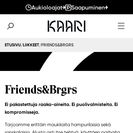
Aukioloajat
Saapuminen
FRIENDS&BRGRS
ETUSIVU
LIIKKEET
/
/
Friends&Brgrs
Ei pakastettuja raaka-aineita. Ei puolivalmisteita. Ei
kompromisseja.
Tarjoamme erittäin maukkaita hampurilaisia sekä
ranskalaisia. Alusta asti itse tehtyä, käyttäen parhaita