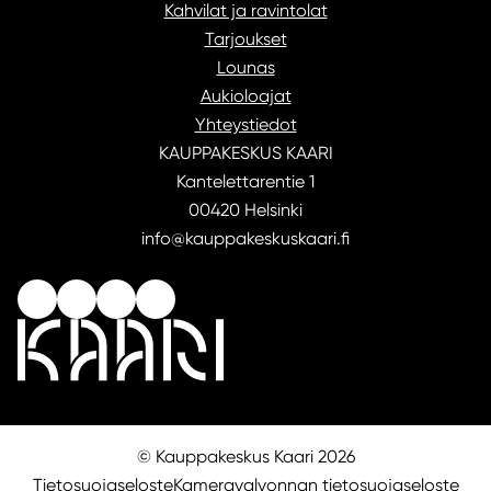
Kahvilat ja ravintolat
Tarjoukset
Lounas
Aukioloajat
Yhteystiedot
KAUPPAKESKUS KAARI
Kantelettarentie 1
00420 Helsinki
info@kauppakeskuskaari.fi
© Kauppakeskus Kaari 2026
Tietosuojaseloste
Kameravalvonnan tietosuojaseloste