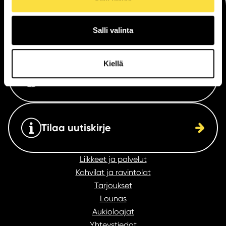
Saapuminen
Salli valinta
Kiellä
Katso aukioloajat
Tilaa uutiskirje
Liikkeet ja palvelut
Kahvilat ja ravintolat
Tarjoukset
Lounas
Aukioloajat
Yhteystiedot