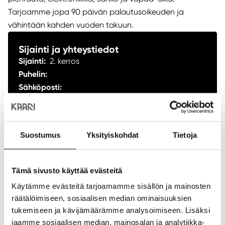
Tarjoamme jopa 90 päivän palautusoikeuden ja
vähintään kahden vuoden takuun.
Sijainti ja yhteystiedot
Sijainti:
2. kerros
Puhelin:
+358 20 111 2485
Sähköposti:
asiakaspalvelu@clasohlson.fi
Verkkosivusto:
https://www.clasohlson.com/fi/
Suostumus
Yksityiskohdat
Tietoja
NÄYTÄ POHJAKARTASSA
ANNA PALAUTETTA
Tämä sivusto käyttää evästeitä
Käytämme evästeitä tarjoamamme sisällön ja mainosten
räätälöimiseen, sosiaalisen median ominaisuuksien
Aukioloajat
tukemiseen ja kävijämäärämme analysoimiseen. Lisäksi
jaamme sosiaalisen median, mainosalan ja analytiikka-