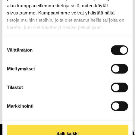
Ma:
10:00
-
20:00
alan kumppaneillemme tietoja siitä, miten käytät
Ti:
10:00
-
20:00
sivustoamme. Kumppanimme voivat yhdistää näitä
Ke:
10:00
-
20:00
tietoja muihin tietoihin, joita olet antanut heille tai joita on
To:
10:00
-
20:00
kerätty, kun olet käyttänyt heidän palvelujaan.
Pe:
10:00
-
20:00
La:
10:00
-
19:00
Suostumuksen
Välttämätön
Su:
12:00
-
18:00
valinta
Mieltymykset
Poikkeusaukioloajat
20.6.2026:
Suljettu
Tilastot
19.6.2026:
Suljettu
Markkinointi
Salli kaikki