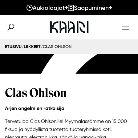
Aukioloajat
Saapuminen
CLAS OHLSON
ETUSIVU
LIIKKEET
/
/
Clas Ohlson
Arjen ongelmien ratkaisija
Tervetuloa Clas Ohlsonille! Myymälässämme on 15 000
fiksua ja hyödyllistä tuotetta tuoteryhmissä koti,
pienrauta, elektroniikka, sähkö ja vapaa-aika.