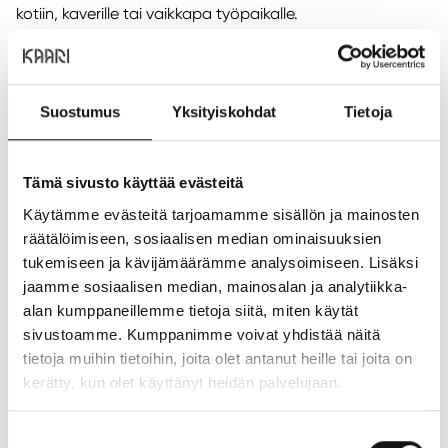
kotiin, kaverille tai vaikkapa työpaikalle.
Piipahda kahvilassamme ja löydä omat suosikkisi
laajasta valikoimastamme. Tervetuloa nautiskelemaan!
Suostumus
Yksityiskohdat
Tietoja
Lounas
Tämä sivusto käyttää evästeitä
LOUNASEDUT MA-PE KLO 10.30-15
Käytämme evästeitä tarjoamamme sisällön ja mainosten
- salaatti ja juoma 13,70 €
räätälöimiseen, sosiaalisen median ominaisuuksien
- bagel, vihersalaatti ja juoma 13,70 €
tukemiseen ja kävijämäärämme analysoimiseen. Lisäksi
- toast, vihersalaatti ja juoma 11,90 €
jaamme sosiaalisen median, mainosalan ja analytiikka-
alan kumppaneillemme tietoja siitä, miten käytät
sivustoamme. Kumppanimme voivat yhdistää näitä
LOUNASLISTA
tietoja muihin tietoihin, joita olet antanut heille tai joita on
kerätty, kun olet käyttänyt heidän palvelujaan.
Sijainti ja yhteystiedot
Sijainti:
1. kerros
Suostumuksen