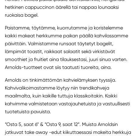
hetkinen cappuccinon äärellä tai nappaa lounaaksi
ruokaisa bagel.
Paistamme, täytämme, kuorrutamme ja koristelemme
kaikki makeat herkkumme paikan päällä kahvilassamme
päivittäin. Valmistamme runsaat täytetyt bagelit,
lämpimät toastit, raikkaat salaatit sekä virkistävät
smoothiet ja fruitiet aina tilauksestasi, juuri sinua varten.
Arnolds-tuotteet ovat siis taatusti tuoreita, aina.
Arnolds on tinkimättömän kahvielämyksen tyyssija.
Kahvivalikoimastamme löytyy niin trendikahveja
maailmalta, kuin kaikille tuttuja klassikoitakin. Kaikki
kahvimme valmistetaan vastajauhetuista ja vastuullisesti
tuotetuista pavuista.
”Osta 5, saat 6” & ”Osta 9, saat 12”. Muista Arnoldsin
jatkuvat take away -edut kiikuttaessasi makeita herkkuja