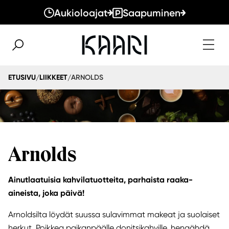
Aukioloajat
Saapuminen
ARNOLDS
ETUSIVU
LIIKKEET
/
/
Arnolds
Ainutlaatuisia kahvilatuotteita, parhaista raaka-
aineista, joka päivä!
Arnoldsilta löydät suussa sulavimmat makeat ja suolaiset
herkut. Poikkea paikanpäälle donitsikahville, hengähdä