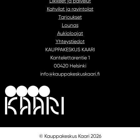
Liikkeet ja palvelut
Kahvilat ja ravintolat
Tarjoukset
Lounas
Aukioloajat
Yhteystiedot
KAUPPAKESKUS KAARI
Kantelettarentie 1
00420 Helsinki
info@kauppakeskuskaari.fi
© Kauppakeskus Kaari 2026