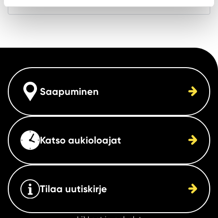
Saapuminen
Katso aukioloajat
Tilaa uutiskirje