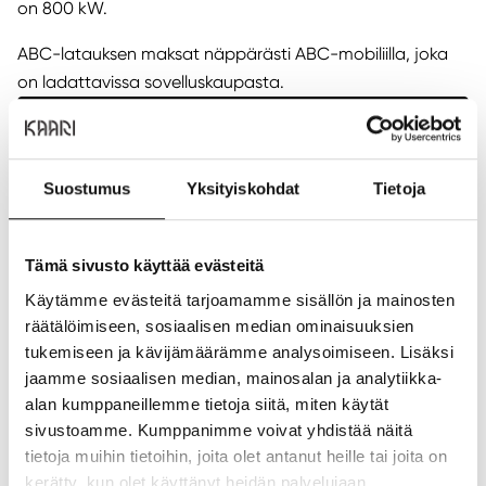
on 800 kW.
ABC-latauksen maksat näppärästi ABC-mobiliilla, joka
on ladattavissa sovelluskaupasta.
Sijainti ja yhteystiedot
Sijainti:
P-kerros
Puhelin:
+358107680080
Suostumus
Yksityiskohdat
Tietoja
Verkkosivusto:
https://www.abcasemat.fi/sahkoauton-lataus
Tämä sivusto käyttää evästeitä
ANNA PALAUTETTA
Käytämme evästeitä tarjoamamme sisällön ja mainosten
räätälöimiseen, sosiaalisen median ominaisuuksien
tukemiseen ja kävijämäärämme analysoimiseen. Lisäksi
jaamme sosiaalisen median, mainosalan ja analytiikka-
Aukioloajat
alan kumppaneillemme tietoja siitä, miten käytät
sivustoamme. Kumppanimme voivat yhdistää näitä
Ma:
00:00
-
23:59
tietoja muihin tietoihin, joita olet antanut heille tai joita on
Ti:
00:00
-
23:59
kerätty, kun olet käyttänyt heidän palvelujaan.