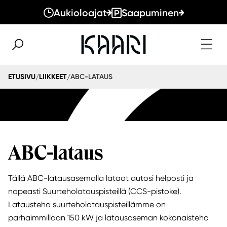
Aukioloajat
Saapuminen
ABC-LATAUS
ETUSIVU
LIIKKEET
/
/
ABC-lataus
Tällä ABC-latausasemalla lataat autosi helposti ja
nopeasti Suurteholatauspisteillä (CCS-pistoke).
Latausteho suurteholatauspisteillämme on
parhaimmillaan 150 kW ja latausaseman kokonaisteho