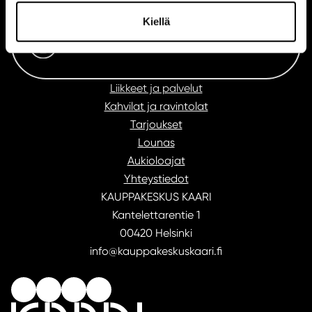
Kiellä
Tilaa uutiskirje
Liikkeet ja palvelut
Kahvilat ja ravintolat
Tarjoukset
Lounas
Aukioloajat
Yhteystiedot
KAUPPAKESKUS KAARI
Kantelettarentie 1
00420 Helsinki
info@kauppakeskuskaari.fi