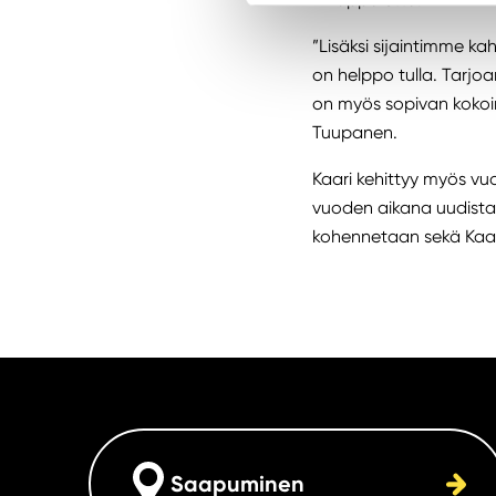
”Lisäksi sijaintimme ka
on helppo tulla. Tarjo
on myös sopivan kokoine
Tuupanen.
Kaari kehittyy myös vu
vuoden aikana uudista
kohennetaan sekä Kaari 
Saapuminen