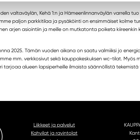
hden valtaväylän, Kehä 1:n ja Hämeenlinnanväylän varrella tuo 
amme paljon parkkitilaa ja pysäköinti on ensimmäiset kolme tu
n arjen asiointiin ja meille on mutkatonta poiketa kiireenkin 
onna 2025. Tämän vuoden aikana on saatu valmiiksi jo energia
mme mm. verkkosivut sekä kauppakeskuksen wc-tilat. Myös muit
tarjoaa alueen lapsiperheille ilmaista säännöllistä tekemistä t
Liikkeet ja palvelut
KAUPP
Kahvilat ja ravintolat
Kant