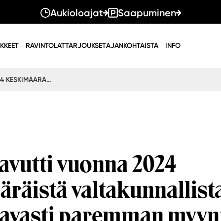
Aukioloajat
Saapuminen
IKKEET
RAVINTOLAT
TARJOUKSET
AJANKOHTAISTA
INFO
KAARI SAAVUTTI VUONNA 2024 KESKIMÄÄRÄISTÄ VALTAKUNNALLISTA TASOA HUOMATTAVASTI PAREMMAN MYYNNIN KEHITYKSEN – KASVUA LÄHES 11 MILJOONAA EUROA
avutti vuonna 2024
räistä valtakunnallist
avasti paremman myyn