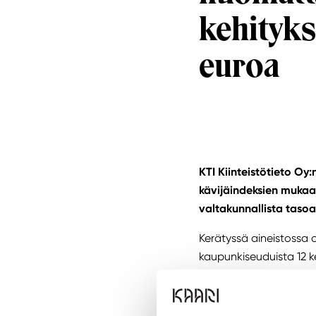
kehityks
euroa
KTI Kiinteistötieto Oy
kävijäindeksien mukaa
valtakunnallista tas
Kerätyssä aineistossa
kaupunkiseuduista 12 k
näissä keskuksissa oli
keskimäärin 1,7 prosen
edelliseen vuoteen verr