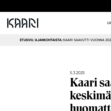
LI
ETUSIVU
AJANKOHTAISTA
/
/
5.3.2025
Kaari sa
keskimää
huomatt