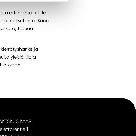
sen edun, että meille
ntia maksutonta. Kaari
keskellä, toteaa
kierrätyshanke ja
a yleisiä tiloja
iloissaan.
AKESKUS KAARI
elettarentie 1