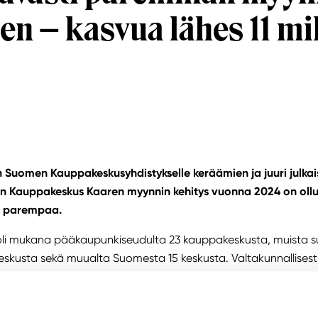
en – kasvua lähes 11 m
:n Suomen Kauppakeskusyhdistykselle keräämien ja juuri julkai
n Kauppakeskus Kaaren myynnin kehitys vuonna 2024 on oll
oa parempaa.
 oli mukana pääkaupunkiseudulta 23 kauppakeskusta, muista s
eskusta sekä muualta Suomesta 15 keskusta. Valtakunnallises
 keskimäärin parantunut 1,3 prosenttia, ja pääkaupunkiseudun
ttia vuoden 2023 myyntiin verrattuna. Kauppakeskus Kaaressa 
attuna toteutui 3,8 prosentin kasvulla. Euroissa tämä kasvu tar