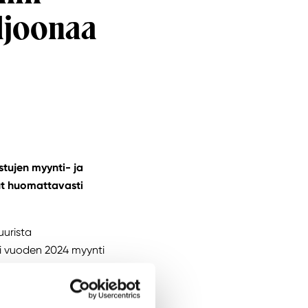
iljoonaa
stujen myynti- ja
ut huomattavasti
uurista
ti vuoden 2024 myynti
 kauppakeskuksissa
myynnin kehitys
koittaa lähes 11