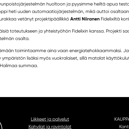
unpoistojärjestelmän huoltoon ja pyysimme heiltä apua test
 oppi heti uuden automaatiojärjestelmän, mikä auttoi osalta
urakkaa vetänyt projektipäällikkö
Antti Niiranen
Fidelixiltä kon
isiä toteutukseen ja yhteistyöhön Fidelixin kanssa. Projekti sa
stelmän osalta.
tämään toimintaamme aina vaan energiatehokkaammaksi. Ja
ympäristön lisäksi myös vuokralaiset, sillä matalat käyttökul
 Halimaa summaa.
Liikkeet ja palvelut
KAUPP
Kahvilat ja ravintolat
Kant