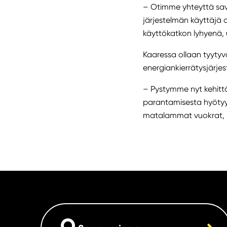
– Otimme yhteyttä sav
järjestelmän käyttäjä
käyttökatkon lyhyenä, 
Kaaressa ollaan tyytyvä
energiankierrätysjärje
– Pystymme nyt kehit
parantamisesta hyötyy 
matalammat vuokrat,