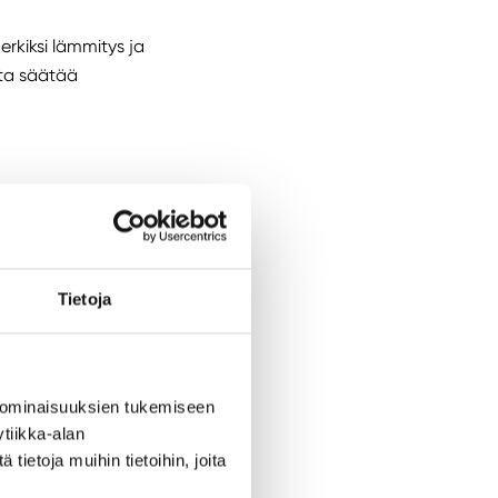
erkiksi lämmitys ja
sta säätää
kennusautomaatiota.
n rakennusautomaation
Tietoja
tulevaisuuden
ssä.
ktipäällikkönä ja
 ominaisuuksien tukemiseen
tiikka-alan
on kaikki uusiutuvat
ietoja muihin tietoihin, joita
een ja käyttämään sitä