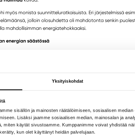
hi myös monista suunnitteluratkaisuista. Eri järjestelmissä esim
 elämäänsä, jolloin olosuhdetta oli mahdotonta senkin puole
alla mahdollisimman energiatehokkaaksi.
an energian säästössä
tta parantavat ratkaisut edellyttävät fiksua nykyaikaista ra
lisäksi modernit energiajärjestelmät tarvitsevat toimiaksee
Yksityiskohdat
yssaneerauksella Kaaressa haluttiin varmistaa, että kaikki 
entävät ratkaisut ovat mahdollisimman laajasti hyödynnettävi
itä
aurinkovoimala ja työn alla myös maalämpöjärjestelmä. Proje
sessa toimineen Renean
Jii Van
kertoo lisää olevan tulossa.
mme sisällön ja mainosten räätälöimiseen, sosiaalisen median
iseen. Lisäksi jaamme sosiaalisen median, mainosalan ja analy
teistöön seuraavaksi oman energiankierrätysjärjestelmän, joh
, miten käytät sivustoamme. Kumppanimme voivat yhdistää näitä t
otaan. Jatkossa pystymme esimerkiksi varaamaan lämpöä talt
n kerätty, kun olet käyttänyt heidän palvelujaan.