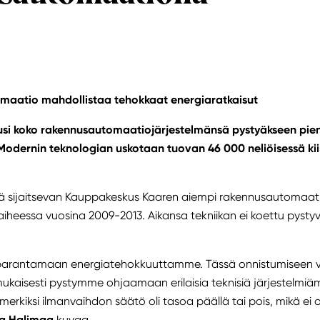
maatio mahdollistaa tehokkaat energiaratkaisut
usi koko rakennusautomaatiojärjestelmänsä pystyäkseen pi
Modernin teknologian uskotaan tuovan 46 000 neliöisessä kii
ä sijaitsevan Kauppakeskus Kaaren aiempi rakennusautomaatio
aiheessa vuosina 2009-2013. Aikansa tekniikan ei koettu pys
i parantamaan energiatehokkuuttamme. Tässä onnistumiseen va
mukaisesti pystymme ohjaamaan erilaisia teknisiä järjestelm
erkiksi ilmanvaihdon säätö oli tasoa päällä tai pois, mikä ei 
a
Halimaa
kuvaa.