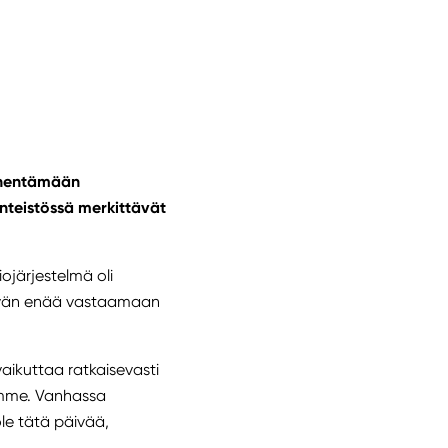
enentämään
nteistössä merkittävät
järjestelmä oli
tyvän enää vastaamaan
ikuttaa ratkaisevasti
iämme. Vanhassa
ole tätä päivää,