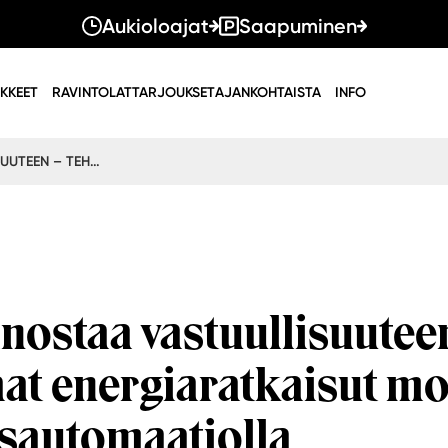
Aukioloajat
Saapuminen
IKKEET
RAVINTOLAT
TARJOUKSET
AJANKOHTAISTA
INFO
KAARI PANOSTAA VASTUULLISUUTEEN – TEHOKKAAT ENERGIARATKAISUT MODERNILLA RAKENNUSAUTOMAATIOLLA
nostaa vastuullisuutee
at energiaratkaisut mo
sautomaatiolla