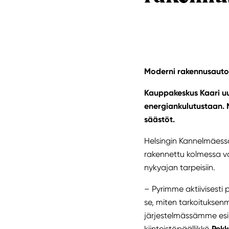
Moderni rakennusauto
Kauppakeskus Kaari u
energiankulutustaan. 
säästöt.
Helsingin Kannelmäess
rakennettu kolmessa v
nykyajan tarpeisiin.
– Pyrimme aktiivisest
se, miten tarkoituksen
järjestelmässämme esim
kiinteistöpäällikkö
Pekk