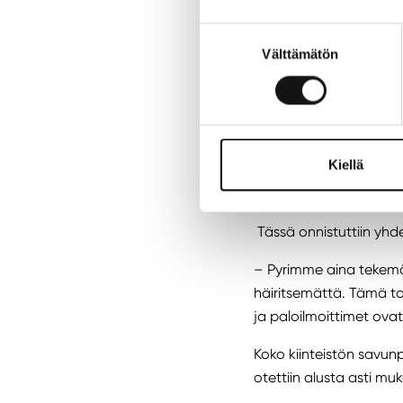
energian hinnan olless
Suostumuksen
– Tämän kaiken toteut
Välttämätön
valinta
Saneeraus onnistui lii
Kaaren rakennusautoma
paloilmoittimet ja savu
Kiellä
Halimaan mukaan löyt
rakennusautomaatiota
Tässä onnistuttiin yhde
– Pyrimme aina tekemää
häiritsemättä. Tämä to
ja paloilmoittimet ova
Koko kiinteistön savunp
otettiin alusta asti mu