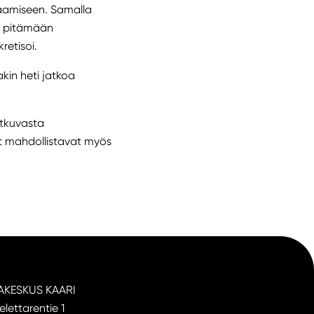
aamiseen. Samalla
an pitämään
kretisoi.
akin heti jatkoa
tkuvasta
ut mahdollistavat myös
AKESKUS KAARI
elettarentie 1