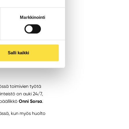
 muistuttaa.
Markkinointi
akeskuksen
lennaista olikin
Salli kaikki
uotettavasti osana
össä toimivien työtä
nteistö on auki 24/7,
päällikkö
Onni Sorsa
.
vässä, kun myös huolto