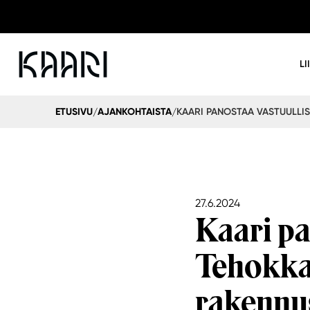
LI
ETUSIVU
AJANKOHTAISTA
/
/
27.6.2024
Kaari pa
Tehokka
rakennu