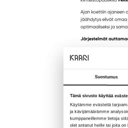
Ajan koettiin ajaneen o
jäähdytys elivät omaa
optimaaliseksi ja sam
Järjestelmät auttama
Uudet energiatehokkuu
Säätömahdollisuuksien 
tuottamaa dataa.
Suostumus
Rakennusautomaation tä
energiankulutusta väh
Tämä sivusto käyttää eväste
Kaaressa onkin jo oma 
konsulttina saneerauk
Käytämme evästeitä tarjoama
ja kävijämäärämme analysoim
– Aiomme rakentaa kiin
kumppaneillemme tietoja siitä
lämmitysratkaisut sid
olet antanut heille tai joita o