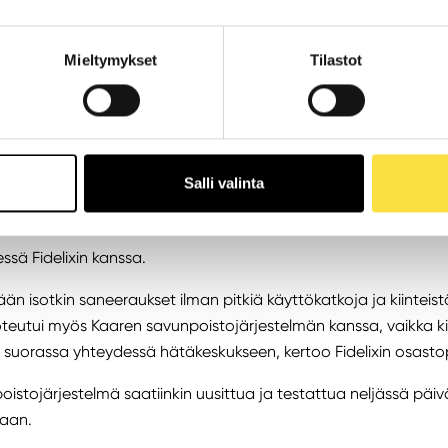
a korkea.
tamiseen tarvitaan fiksu rakennusautomaatiojärjestelmä, Van
Mieltymykset
Tilastot
kkeiden toimintaa häiritsemättä
atiojärjestelmä poikkeaa tavanomaisesta, sillä myös kaupp
npoistojärjestelmä on liitetty kokonaisuutena järjestelmään. O
Salli valinta
ää kumppani, jonka kanssa savunpoisto saadaan toimimaan l
.
ssä Fidelixin kanssa.
n isotkin saneeraukset ilman pitkiä käyttökatkoja ja kiinteist
teutui myös Kaaren savunpoistojärjestelmän kanssa, vaikka kii
t suorassa yhteydessä hätäkeskukseen, kertoo Fidelixin osasto
oistojärjestelmä saatiinkin uusittua ja testattua neljässä päi
kaan.