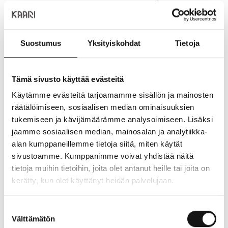
annosten maun salaisuutena on, että saat itse päättää
mitä riiisin päälle kulhoon tulee. Ravitsevat ja raikkaat
poket sopivat joka makuun.
Suostumus
Yksityiskohdat
Tietoja
Eat Poke sijaitsee Kaaren 1. kerroksessa, Coffee Housen
naapurissa.
Tämä sivusto käyttää evästeitä
Käytämme evästeitä tarjoamamme sisällön ja mainosten
räätälöimiseen, sosiaalisen median ominaisuuksien
tukemiseen ja kävijämäärämme analysoimiseen. Lisäksi
jaamme sosiaalisen median, mainosalan ja analytiikka-
alan kumppaneillemme tietoja siitä, miten käytät
sivustoamme. Kumppanimme voivat yhdistää näitä
tietoja muihin tietoihin, joita olet antanut heille tai joita on
kerätty, kun olet käyttänyt heidän palvelujaan.
Suostumuksen
Välttämätön
valinta