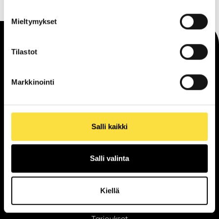
Mieltymykset
Tilastot
Saapuminen
Markkinointi
Katso aukioloajat
Salli kaikki
Salli valinta
Tilaa uutiskirje
Kiellä
Liikkeet ja palvelut
Kahvilat ja ravintolat
Tarjoukset