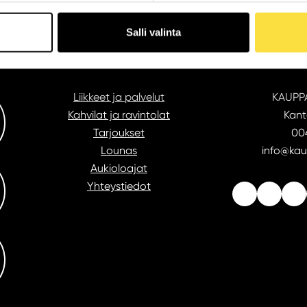
Salli valinta
Liikkeet ja palvelut
KAUPP
Kahvilat ja ravintolat
Kant
Tarjoukset
004
Lounas
info@kau
Aukioloajat
Yhteystiedot