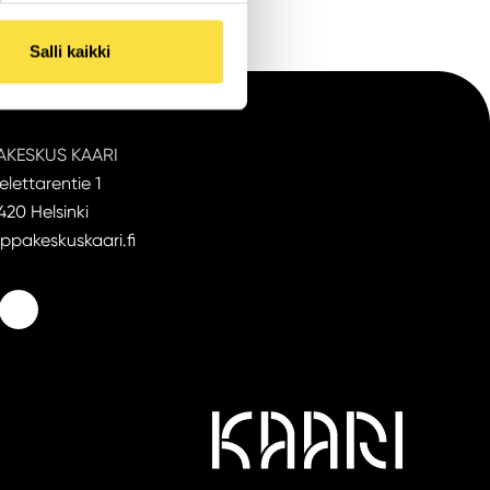
Salli kaikki
AKESKUS KAARI
elettarentie 1
20 Helsinki
ppakeskuskaari.fi