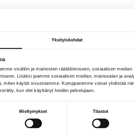
Yksityiskohdat
sula on nyt avattu Kaareen. Pesula sijaitsee -1. kerroksessa par
itä
elee asiakkaitaan ympäri vuorokauden.
mme sisällön ja mainosten räätälöimiseen, sosiaalisen median
iseen. Lisäksi jaamme sosiaalisen median, mainosalan ja analy
sepalvelupesula, jossa voit pestä vaatteet, kodintekstiilit ja 
, miten käytät sivustoamme. Kumppanimme voivat yhdistää näitä t
lessa tunnissa. Pesula toimii ilman ajanvarausta, joten pyykin
n kerätty, kun olet käyttänyt heidän palvelujaan.
kaan.
3.-2.4., jolloin henkilökunta on paikalla ohjeistamassa ja autt
Mieltymykset
Tilastot
n uuteen pesulapalveluun.