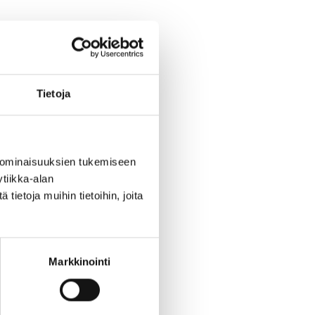
Tietoja
kkihallin
 ominaisuuksien tukemiseen
tiikka-alan
matot nopeasti ja
ietoja muihin tietoihin, joita
pesu hoituu joustavasti
amassa asiakkaita.
Markkinointi