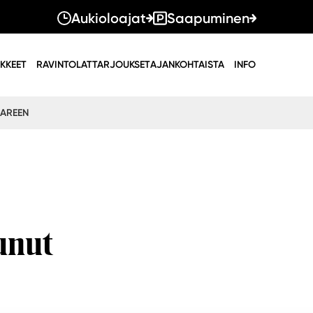
Aukioloajat
Saapuminen
IKKEET
RAVINTOLAT
TARJOUKSET
AJANKOHTAISTA
INFO
AAREEN
unut