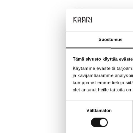
Suostumus
Itsepalvelupesula 24 Pe
Tämä sivusto käyttää eväste
Kannelaulassa ja palv
Käytämme evästeitä tarjoama
ja kävijämäärämme analysoim
24 Pesula on moderni it
kumppaneillemme tietoja siitä
vaivattomasti jopa puo
olet antanut heille tai joita o
arjen aikataulujen mu
Suostumuksen
Avajaisia vietetään 27.
Välttämätön
valinta
Tervetuloa tutustumaa