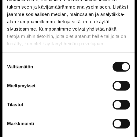
tukemiseen ja kävijämäärämme analysoimiseen. Lisäksi
SHOW ON THE FLOOR PLAN
jaamme sosiaalisen median, mainosalan ja analytiikka-
alan kumppaneillemme tietoja siitä, miten käytät
sivustoamme. Kumppanimme voivat yhdistää näitä
tietoja muihin tietoihin, joita olet antanut heille tai joita on
kerätty, kun olet käyttänyt heidän palvelujaan.
Suostumuksen
Välttämätön
valinta
Konnichiwa
Mieltymykset
Open today:
10:30 - 21:00
Location:
1st floor
Tilastot
SHOW ON THE FLOOR PLAN
Markkinointi