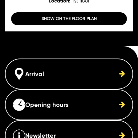
Location:
1st floor
SHOW ON THE FLOOR PLAN
Arrival
Opening hours
Newsletter