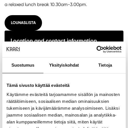
a relaxed lunch break 10.30am-3.00pm.
LOUNASLISTA
Location and contact information
Location:
1st floor
Phone number:
0447398112
Sähköposti:
info@kantsunsavel.fi
Suostumus
Yksityiskohdat
Tietoja
Website:
https://www.kantsunsavel.fi
Tämä sivusto käyttää evästeitä
SHOW ON THE FLOOR PLAN
Käytämme evästeitä tarjoamamme sisällön ja mainosten
räätälöimiseen, sosiaalisen median ominaisuuksien
tukemiseen ja kävijämäärämme analysoimiseen. Lisäksi
jaamme sosiaalisen median, mainosalan ja analytiikka-
Opening hours
alan kumppaneillemme tietoja siitä, miten käytät